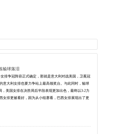
教练输球落泪
运会女排争冠阵容正式确定，那就是意大利对战美国，卫冕冠
的意大利女排也要力争站上最高领奖台。与此同时，输球
局，美国女排在决胜局后半段表现更加出色，最终以3-2力
西女排更被看好，因为从小组赛看，巴西女排展现出了更