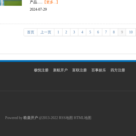
产品......
【更多...】
2024-07-29
首页
上一页
1
2
3
4
5
6
7
8
9
10
极悦注册
新航开户
富联注册
百事娱乐
四方注册
Powered by
欧皇开户
@2013-2022
RSS地图
HTML地图