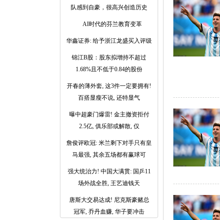
队感到自豪，很高兴创造历史
AI时代的芬兰教育变革
华鑫证券: 给予浙江龙盛买入评级
锦江B股：股东拟增持不超过
1.68%且不低于0.84的股份
开春的薄外套, 这3件一定要拥有!
百搭显瘦不说, 还特显气
曝中超豪门爆雷! 金主撤资拒付
2.5亿, 俱乐部或解散, 仅
詹俊评欧冠: 米兰剩下对手只有皇
马最强, 其余五场都有赢球可
强大统治力! 中国大满贯: 国乒11
场外战全胜, 王艺迪钱天
唐斯大交易达成! 尼克斯豪赌总
冠军, 乔丹血赚, 华子要冲击